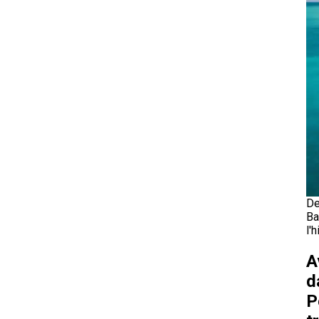
De
Ba
l'
A
d
P