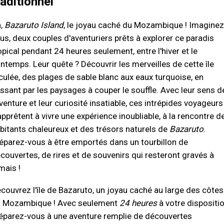
raditionnel
,
Bazaruto Island
, le joyau caché du Mozambique ! Imaginez
us, deux couples d'aventuriers prêts à explorer ce paradis
opical pendant 24 heures seulement, entre l'hiver et le
intemps. Leur quête ? Découvrir les merveilles de cette île
culée, des plages de sable blanc aux eaux turquoise, en
ssant par les paysages à couper le souffle. Avec leur sens d
aventure et leur curiosité insatiable, ces intrépides voyageurs
apprêtent à vivre une expérience inoubliable, à la rencontre d
bitants chaleureux et des trésors naturels de
Bazaruto
.
éparez-vous à être emportés dans un tourbillon de
couvertes, de rires et de souvenirs qui resteront gravés à
mais !
couvrez l'île de Bazaruto, un joyau caché au large des côtes
 Mozambique ! Avec seulement
24 heures
à votre dispositio
éparez-vous à une aventure remplie de découvertes