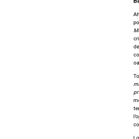
B
Ah
po
M
cr
de
co
oa
To
ma
pr
mé
te
l'
co
Lo