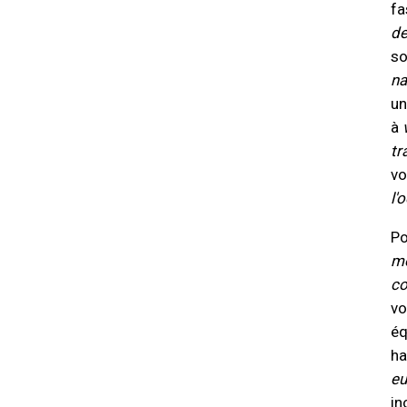
fa
de
so
na
un
à
tr
vo
l'
Po
me
co
vo
éq
ha
eu
in