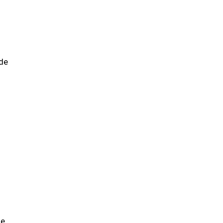
ide
de