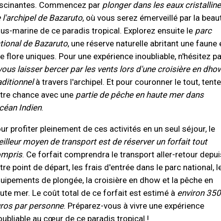
scinantes. Commencez par
plonger dans les eaux cristallin
 l'archipel de Bazaruto
, où vous serez émerveillé par la beau
us-marine de ce paradis tropical. Explorez ensuite le
parc
tional de Bazaruto
, une réserve naturelle abritant une faune 
e flore uniques. Pour une expérience inoubliable, n'hésitez p
vous laisser bercer par les vents lors d'une croisière en dho
aditionnel
à travers l'archipel. Et pour couronner le tout, tent
tre chance avec une
partie de pêche en haute mer dans
océan Indien
.
ur profiter pleinement de ces activités en un seul séjour, le
illeur moyen de transport est de réserver un forfait tout
mpris
. Ce forfait comprendra le transport aller-retour depui
tre point de départ, les frais d'entrée dans le parc national, l
uipements de plongée, la croisière en dhow et la pêche en
ute mer. Le coût total de ce forfait est estimé à
environ 350
ros par personne
. Préparez-vous à vivre une expérience
oubliable au cœur de ce paradis tropical !