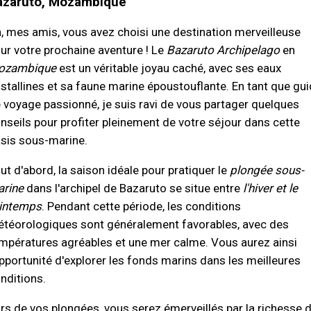
azaruto, Mozambique
, mes amis, vous avez choisi une destination merveilleuse
ur votre prochaine aventure ! Le
Bazaruto Archipelago
en
ozambique
est un véritable joyau caché, avec ses eaux
istallines et sa faune marine époustouflante. En tant que gu
 voyage passionné, je suis ravi de vous partager quelques
nseils pour profiter pleinement de votre séjour dans cette
sis sous-marine.
ut d'abord, la saison idéale pour pratiquer le
plongée sous-
rine
dans l'archipel de Bazaruto se situe entre
l'hiver et le
intemps
. Pendant cette période, les conditions
téorologiques sont généralement favorables, avec des
mpératures agréables et une mer calme. Vous aurez ainsi
opportunité d'explorer les fonds marins dans les meilleures
nditions.
rs de vos plongées, vous serez émerveillés par la richesse 