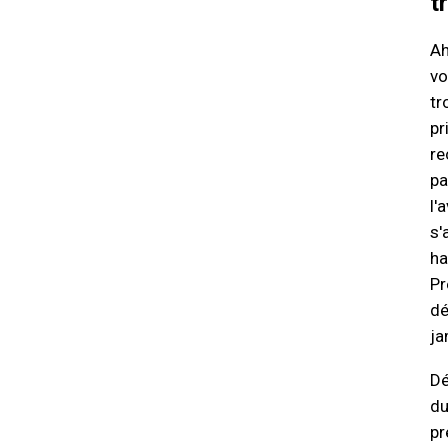
t
Ah
vo
tr
pr
re
pa
l'
s'
ha
Pr
dé
ja
Dé
du
pr