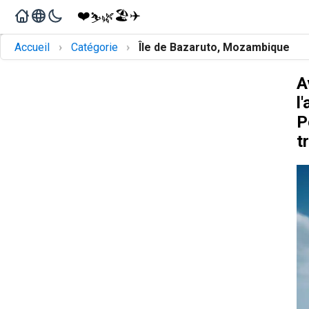
❤️
🏖️
✈️
🌿
⛷️
›
›
Accueil
Catégorie
Île de Bazaruto, Mozambique
A
l
P
t