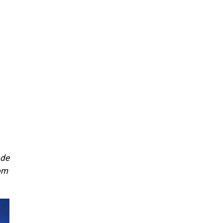
 de
com