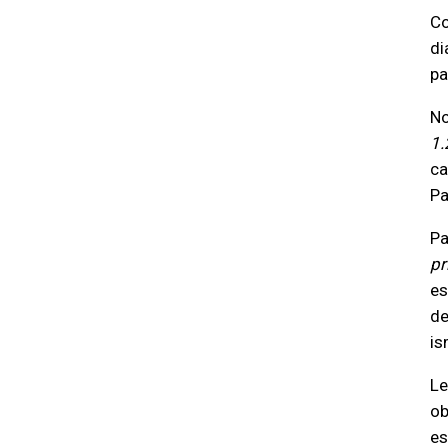
Co
di
pa
No
1.
ca
Pa
Pa
pr
es
de
is
Le
ob
es