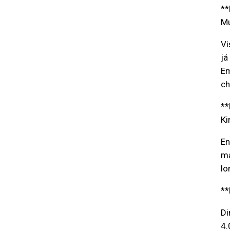
**
Mu
Vi
já
Em
ch
**
Ki
En
ma
lo
**
Di
4.