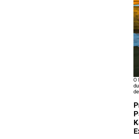
O 
du
de
P
P
K
E