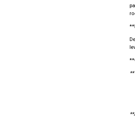
pa
ro
**
De
le
**
**
**