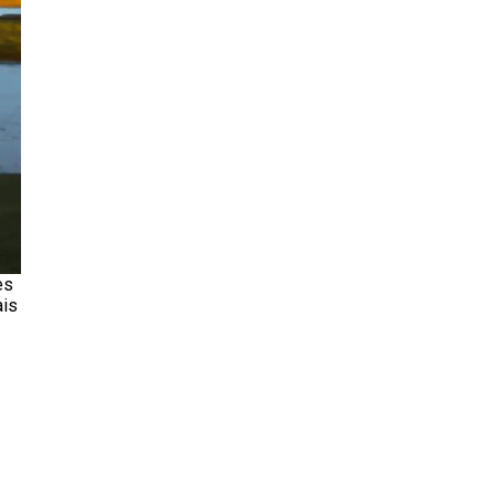
es
ais