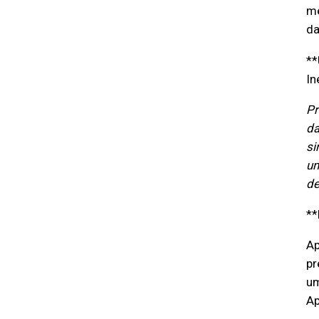
me
da
**
In
Pr
da
si
um
de
**
Ap
pr
um
Ap