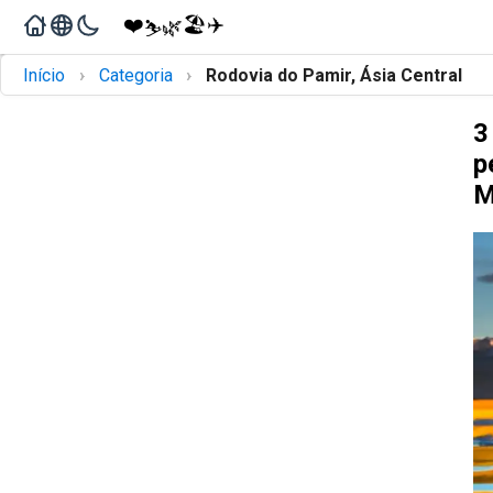
❤️
🏖️
✈️
🌿
⛷️
›
›
Início
Categoria
Rodovia do Pamir, Ásia Central
3
p
M