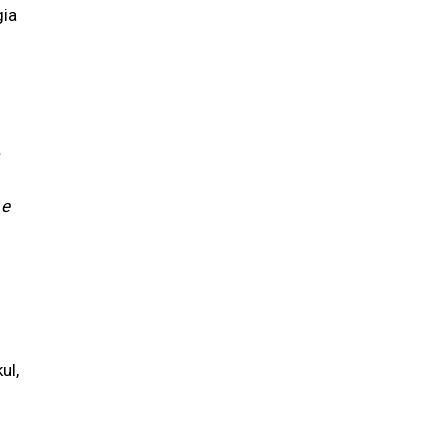
gia
 e
ul,