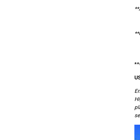
**
**
**
U
Em
Hi
pl
se