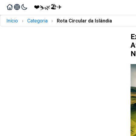
❤️
🏖️
✈️
🌿
⛷️
›
›
Início
Categoria
Rota Circular da Islândia
E
A
N