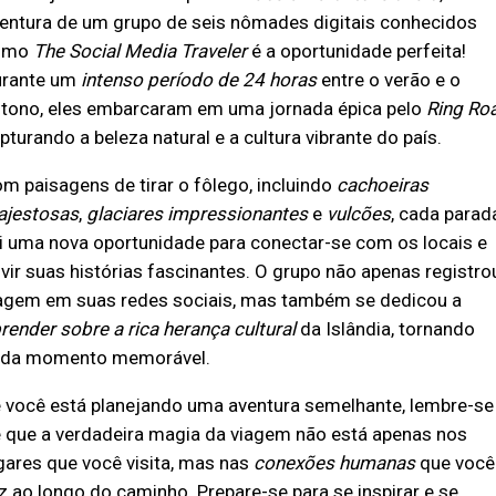
entura de um grupo de seis nômades digitais conhecidos
omo
The Social Media Traveler
é a oportunidade perfeita!
rante um
intenso período de 24 horas
entre o verão e o
tono, eles embarcaram em uma jornada épica pelo
Ring Ro
pturando a beleza natural e a cultura vibrante do país.
m paisagens de tirar o fôlego, incluindo
cachoeiras
jestosas
,
glaciares impressionantes
e
vulcões
, cada parad
i uma nova oportunidade para conectar-se com os locais e
vir suas histórias fascinantes. O grupo não apenas registro
agem em suas redes sociais, mas também se dedicou a
render sobre a rica herança cultural
da Islândia, tornando
da momento memorável.
 você está planejando uma aventura semelhante, lembre-se
 que a verdadeira magia da viagem não está apenas nos
gares que você visita, mas nas
conexões humanas
que você
z ao longo do caminho. Prepare-se para se inspirar e se