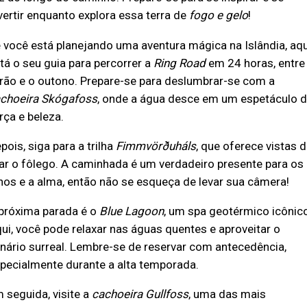
vertir enquanto explora essa terra de
fogo e gelo
!
 você está planejando uma aventura mágica na Islândia, aqu
tá o seu guia para percorrer a
Ring Road
em 24 horas, entre
rão e o outono. Prepare-se para deslumbrar-se com a
choeira Skógafoss
, onde a água desce em um espetáculo 
rça e beleza.
pois, siga para a trilha
Fimmvörðuháls
, que oferece vistas 
rar o fôlego. A caminhada é um verdadeiro presente para os
hos e a alma, então não se esqueça de levar sua câmera!
próxima parada é o
Blue Lagoon
, um spa geotérmico icônico
ui, você pode relaxar nas águas quentes e aproveitar o
nário surreal. Lembre-se de reservar com antecedência,
pecialmente durante a alta temporada.
 seguida, visite a
cachoeira Gullfoss
, uma das mais