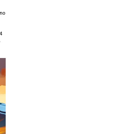
no
4
e