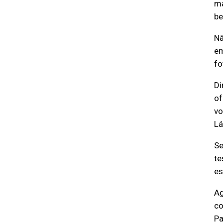
ma
be
Nã
em
fo
Di
of
vo
Lá
Se
te
es
Ag
co
Pa