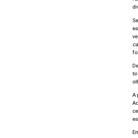
di
Se
es
ve
ca
fo
De
ti
ol
A 
Aq
ce
es
Em