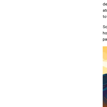
de
at
to
So
ho
pa