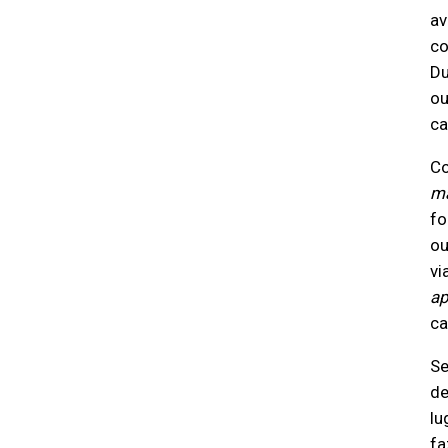
av
c
Du
ou
ca
Co
ma
fo
ou
vi
ap
ca
Se
de
lu
fa