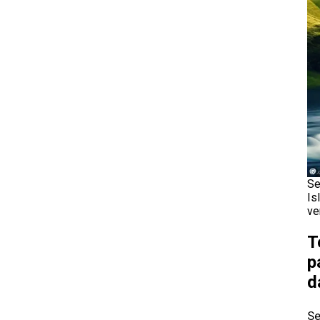
Se
Is
ve
T
p
d
Se