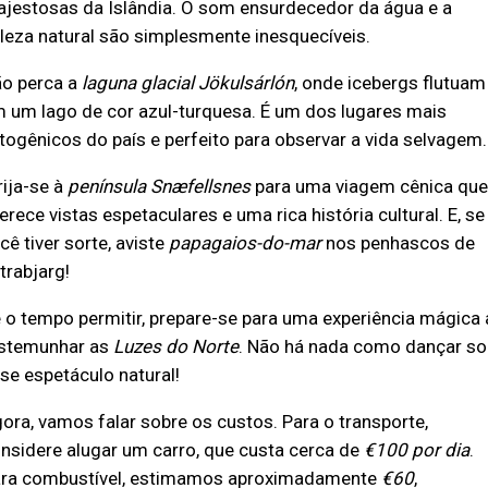
jestosas da Islândia. O som ensurdecedor da água e a
leza natural são simplesmente inesquecíveis.
o perca a
laguna glacial Jökulsárlón
, onde icebergs flutuam
 um lago de cor azul-turquesa. É um dos lugares mais
togênicos do país e perfeito para observar a vida selvagem.
rija-se à
península Snæfellsnes
para uma viagem cênica que
erece vistas espetaculares e uma rica história cultural. E, se
cê tiver sorte, aviste
papagaios-do-mar
nos penhascos de
trabjarg!
 o tempo permitir, prepare-se para uma experiência mágica 
stemunhar as
Luzes do Norte
. Não há nada como dançar so
se espetáculo natural!
ora, vamos falar sobre os custos. Para o transporte,
nsidere alugar um carro, que custa cerca de
€100 por dia
.
ra combustível, estimamos aproximadamente
€60
,