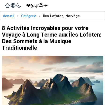
❤️
🏖️
✈️
🌿
⛷️
›
›
Accueil
Catégorie
Îles Lofoten, Norvège
8 Activités Incroyables pour votre
Voyage à Long Terme aux Îles Lofoten:
Des Sommets à la Musique
Traditionnelle