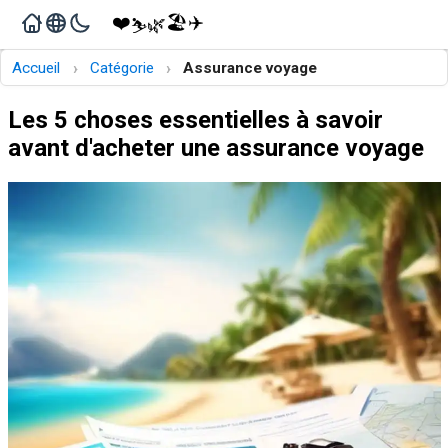
❤️
🏖️
✈️
🌿
⛷️
›
›
Accueil
Catégorie
Assurance voyage
Les 5 choses essentielles à savoir
avant d'acheter une assurance voyage