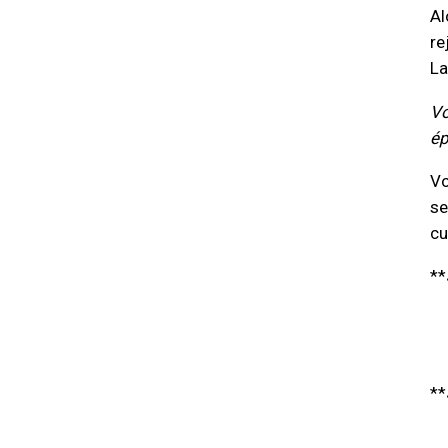
Al
re
La
Vo
ép
Vo
se
cu
**
**