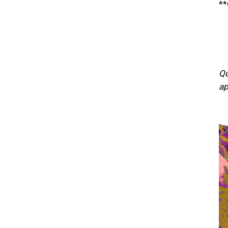
**
Qu
ap