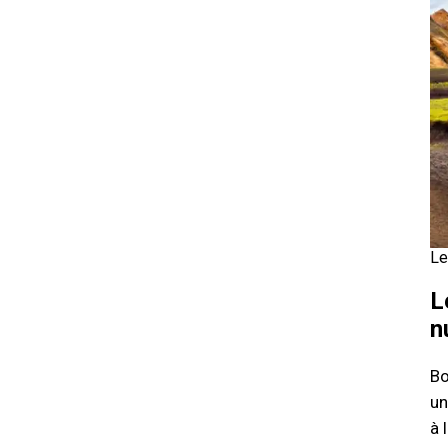
Le
L
n
Bo
un
à 