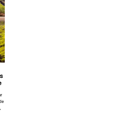
es
e
ur
de
,