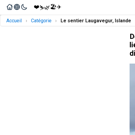
❤️
🏖️
✈️
🌿
⛷️
›
›
Accueil
Catégorie
Le sentier Laugavegur, Islande
D
l
d