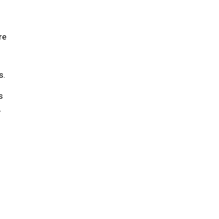
re
s.
s
.
.