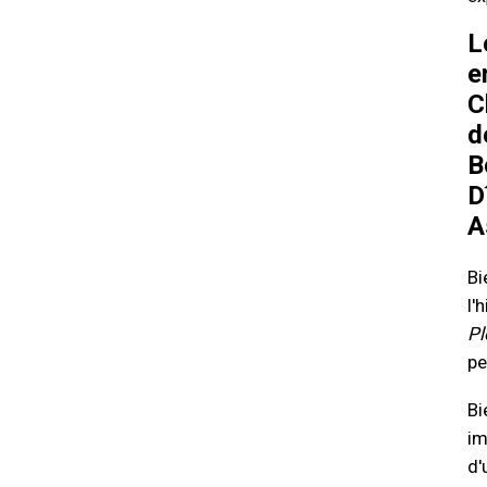
L
e
C
d
B
D
A
Bi
l'
Pl
pe
Bi
im
d'