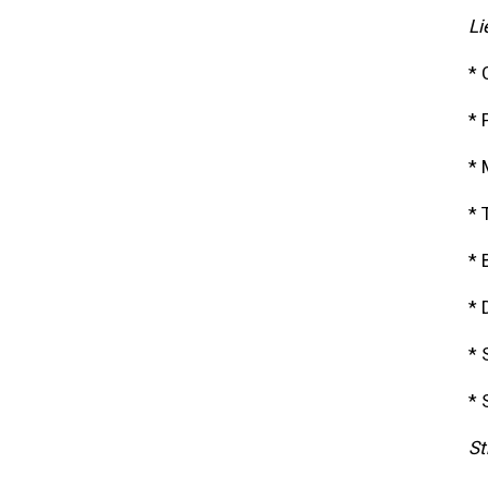
Li
* 
* 
* 
* 
* 
* 
* 
* 
St