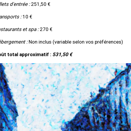
llets d'entrée :
251,50 €
ansports :
10 €
staurants et spa :
270 €
bergement :
Non inclus (variable selon vos préférences)
ût total approximatif :
531,50 €