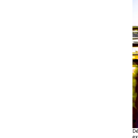
Dé
ex