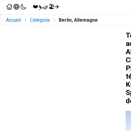
❤️
🏖️
✈️
🌿
⛷️
›
›
Accueil
Catégorie
Berlin, Allemagne
T
a
A
C
P
t
K
S
d