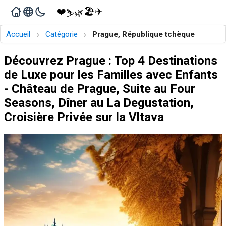
❤️
🏖️
✈️
🌿
⛷️
›
›
Accueil
Catégorie
Prague, République tchèque
Découvrez Prague : Top 4 Destinations
de Luxe pour les Familles avec Enfants
- Château de Prague, Suite au Four
Seasons, Dîner au La Degustation,
Croisière Privée sur la Vltava