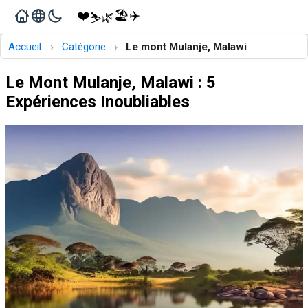
❤️
🏖️
✈️
🌿
⛷️
›
›
Accueil
Catégorie
Le mont Mulanje, Malawi
Le Mont Mulanje, Malawi : 5
Expériences Inoubliables