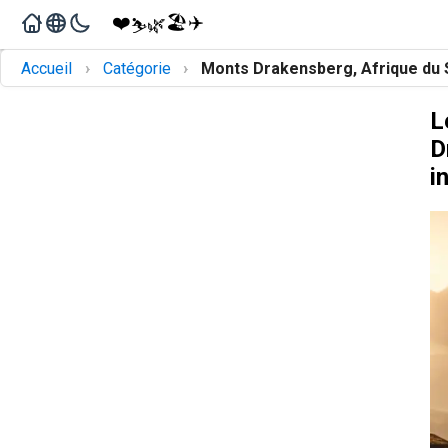
❤️
🏖️
✈️
🌿
⛷️
›
›
Accueil
Catégorie
Monts Drakensberg, Afrique du 
L
D
i