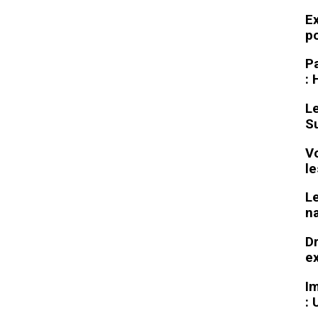
Ex
po
Pa
: 
Le
Su
Vo
l
Le
na
Dr
ex
Im
: 