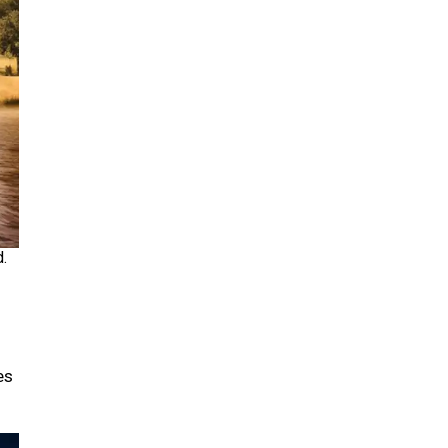
.
g
es