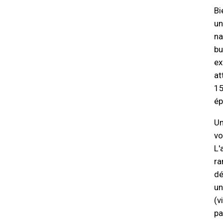
Bi
un
na
bu
ex
at
15
ép
Un
vo
L'
ra
dé
un
(v
pa