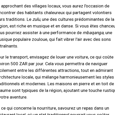
 approchant des villages locaux, vous aurez l'occasion de
ncontrer des habitants chaleureux qui partagent volontiers
urs traditions. Le
zulu
, une des cultures prédominantes de la
gion, est riche en musique et en danse. Si vous êtes chanceu
us pourriez assister à une performance de
mbaqanga
, une
sique populaire zouloue, qui fait vibrer l'air avec des sons
traînants.
ur le transport, envisagez de louer une voiture, ce qui coûte
viron 500 ZAR par jour. Cela vous permettra de naviguer
cilement entre les différentes attractions, tout en admirant
architecture locale, qui mélange harmonieusement les styles
aditionnels et modernes. Les maisons en pierre et en toit de
aume sont typiques de la région, ajoutant une touche rustiq
votre aventure.
 ce qui concerne la nourriture, savourez un repas dans un
staurant local, où un plat traditionnel pourrait vous coûter