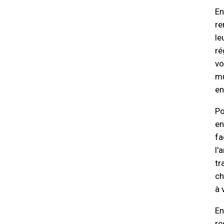
En
re
le
ré
vo
mu
en
Po
en
fa
l'
tr
ch
à 
En
re