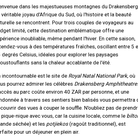
envenue dans les majestueuses montagnes du Drakensberg
 véritable joyau d'Afrique du Sud, où l'histoire et la beauté
turelle se rencontrent. Pour trois couples de voyageurs au
dget limité, cette destination emblématique offre une
périence inoubliable, même pendant l'hiver. En cette saison,
tendez-vous à des températures fraîches, oscillant entre 5 e
 degrés Celsius, idéales pour explorer les paysages
oustouflants sans la chaleur accablante de l'été.
 incontournable est le site de
Royal Natal National Park
, où
us pourrez admirer les célèbres
Drakensberg Amphitheatre
accès au parc coûte environ 40 ZAR par personne, et une
ndonnée à travers ses sentiers bien balisés vous permettra 
couvrir des vues à couper le souffle. N'oubliez pas de prend
 pique-nique avec vous, car la cuisine locale, comme le
bilt
iande séchée) et les
potjiekos
(ragoût traditionnel), est
rfaite pour un déjeuner en plein air.