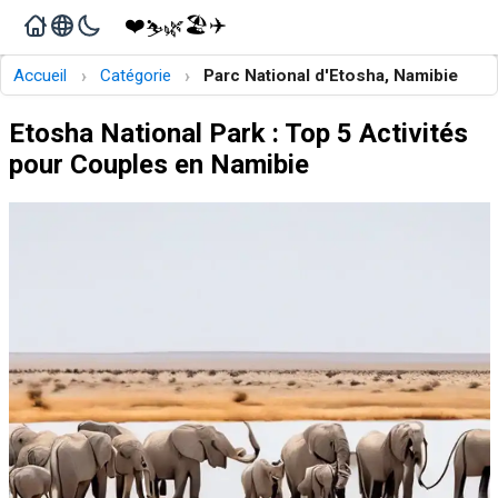
❤️
🏖️
✈️
🌿
⛷️
›
›
Accueil
Catégorie
Parc National d'Etosha, Namibie
Etosha National Park : Top 5 Activités
pour Couples en Namibie