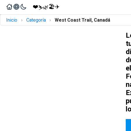
❤️
🏖️
✈️
🌿
⛷️
›
›
Inicio
Categoría
West Coast Trail, Canadá
L
t
d
d
e
F
n
E
p
l