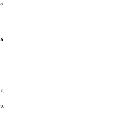
es
rá
o,
s.