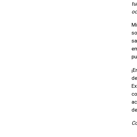
tu
oc
Mi
so
sa
em
pu
¡E
de
Ex
co
ac
de
Co