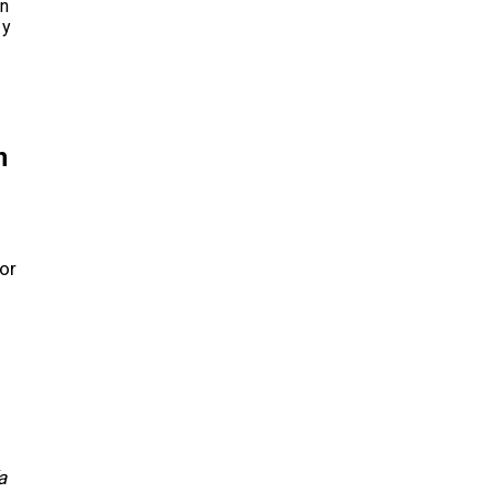
en
 y
n
or
a