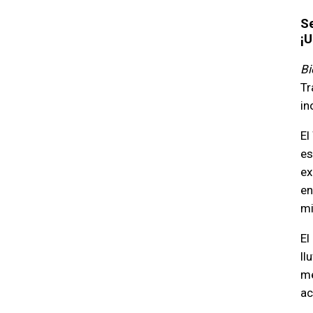
Se
¡U
Bi
Tr
in
El
es
ex
en
mi
El
ll
me
ac