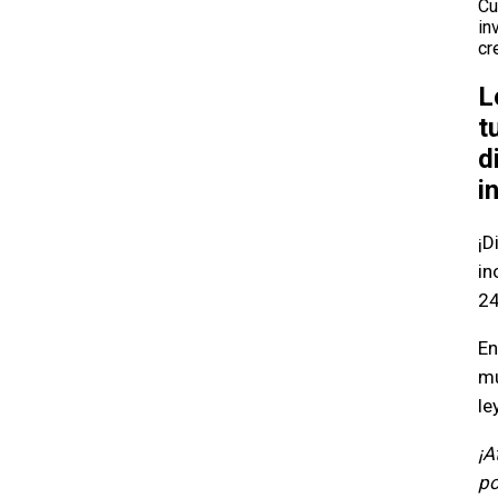
Cu
in
cr
L
t
d
i
¡D
in
24
En
mu
le
¡A
po