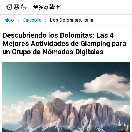
❤️
🏖️
✈️
🌿
⛷️
›
›
Inicio
Categoría
Los Dolomitas, Italia
Descubriendo los Dolomitas: Las 4
Mejores Actividades de Glamping para
un Grupo de Nómadas Digitales