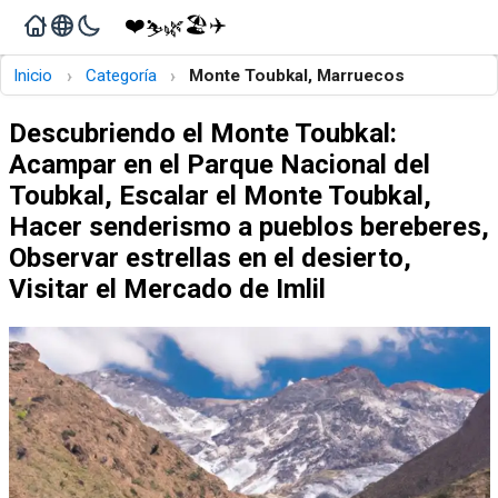
❤️
🏖️
✈️
🌿
⛷️
›
›
Inicio
Categoría
Monte Toubkal, Marruecos
Descubriendo el Monte Toubkal:
Acampar en el Parque Nacional del
Toubkal, Escalar el Monte Toubkal,
Hacer senderismo a pueblos bereberes,
Observar estrellas en el desierto,
Visitar el Mercado de Imlil