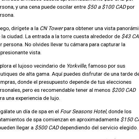
rsona, y una cena puede oscilar entre
$50 a $100 CAD
por
rsona.
ego, dirígete a la
CN Tower
para obtener una vista panorám
 la ciudad. La entrada a la torre cuesta alrededor de
$43 CA
r persona. No olvides llevar tu cámara para capturar la
presionante vista.
plora el lujoso vecindario de
Yorkville
, famoso por sus
utiques de alta gama. Aquí puedes disfrutar de una tarde d
mpras, donde el presupuesto depende de tus elecciones
rsonales, pero es recomendable tener al menos
$200 CAD
ra una experiencia de lujo.
gálate un día de spa en el
Four Seasons Hotel
, donde los
atamientos de spa comienzan en aproximadamente
$150 C
pueden llegar a
$500 CAD
dependiendo del servicio elegido.