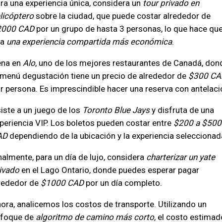
ra una experiencia única, considera un
tour privado en
licóptero
sobre la ciudad, que puede costar alrededor de
2000 CAD
por un grupo de hasta 3 personas, lo que hace qu
ea
una experiencia compartida más económica
.
na en
Alo
, uno de los mejores restaurantes de Canadá, don
 menú degustación tiene un precio de alrededor de
$300 CA
r persona. Es imprescindible hacer una reserva con antelaci
iste a un juego de los
Toronto Blue Jays
y disfruta de una
periencia VIP. Los boletos pueden costar entre
$200 a $500
AD
dependiendo de la ubicación y la experiencia seleccionad
nalmente, para un día de lujo, considera
charterizar un yate
ivado
en el Lago Ontario, donde puedes esperar pagar
rededor de
$1000 CAD
por un día completo.
ora, analicemos los costos de transporte. Utilizando un
foque de
algoritmo de camino más corto
, el costo estimad