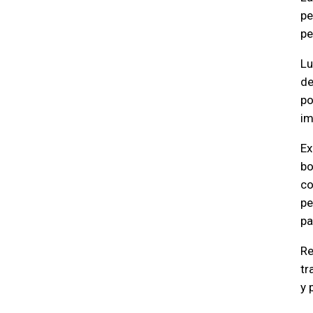
pe
pe
Lu
de
po
im
Ex
bo
co
pe
pa
Re
tr
y 