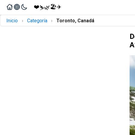
❤️
🏖️
✈️
🌿
⛷️
›
›
Inicio
Categoría
Toronto, Canadá
D
A