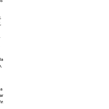
as
s
,
,
.
la
,
za
ar
te
.