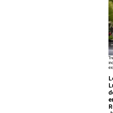
Tr
in
ex
L
L
d
e
R