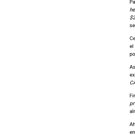
Pa
he
$
s
Ce
el
po
As
ex
C
Fi
pr
al
Ah
en