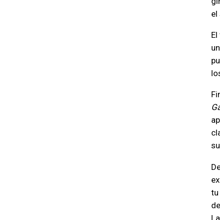
gi
el
El
un
pu
lo
Fi
Ga
ap
cl
su
De
ex
tu
de
La