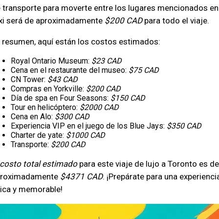
 transporte para moverte entre los lugares mencionados en
xi será de aproximadamente
$200 CAD
para todo el viaje.
 resumen, aquí están los costos estimados:
Royal Ontario Museum:
$23 CAD
Cena en el restaurante del museo:
$75 CAD
CN Tower:
$43 CAD
Compras en Yorkville:
$200 CAD
Día de spa en Four Seasons:
$150 CAD
Tour en helicóptero:
$2000 CAD
Cena en Alo:
$300 CAD
Experiencia VIP en el juego de los Blue Jays:
$350 CAD
Charter de yate:
$1000 CAD
Transporte:
$200 CAD
costo total estimado
para este viaje de lujo a Toronto es de
proximadamente
$4371 CAD
. ¡Prepárate para una experienci
ica y memorable!