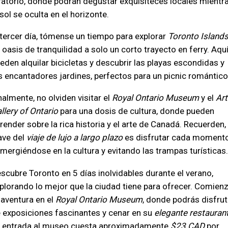
ratorio, donde podrán degustar exquisiteces locales mientr
 sol se oculta en el horizonte.
 tercer día, tómense un tiempo para explorar
Toronto Island
 oasis de tranquilidad a solo un corto trayecto en ferry. Aquí
eden alquilar bicicletas y descubrir las playas escondidas y
s encantadores jardines, perfectos para un picnic romántico
nalmente, no olviden visitar el
Royal Ontario Museum
y el
Art
llery of Ontario
para una dosis de cultura, donde pueden
render sobre la rica historia y el arte de Canadá. Recuerden, 
ave del
viaje de lujo a largo plazo
es disfrutar cada momento
mergiéndose en la cultura y evitando las trampas turísticas.
scubre Toronto en 5 días inolvidables durante el verano,
plorando lo mejor que la ciudad tiene para ofrecer. Comien
 aventura en el
Royal Ontario Museum
, donde podrás disfrut
 exposiciones fascinantes y cenar en su
elegante restauran
 entrada al museo cuesta aproximadamente
$23 CAD
por