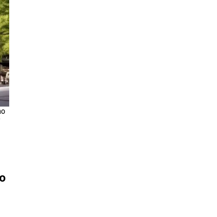
no
y
jo