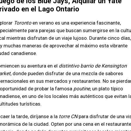
uego de los Blue Jays, Alquilar un Yate
rivado en el Lago Ontario
plorar
Toronto
en verano es una experiencia fascinante,
pecialmente para parejas que buscan sumergirse en la cultu
cal mientras disfrutan de un viaje lujoso. Durante cinco días,
y muchas maneras de aprovechar al máximo esta vibrante
udad canadiense.
miencen su aventura en el
distintivo barrio de Kensington
rket
, donde pueden disfrutar de una mezcla de sabores
ternacionales en sus mercados y restaurantes. No se pierda
 oportunidad de probar la famosa
poutine
, un plato típico
nadiense, en uno de los locales más auténticos que evitan l
ltitudes turísticas.
 caer la tarde, diríjanse a la
torre CN
para disfrutar de una vi
norámica de la ciudad. Opten por una cena en el restaurant