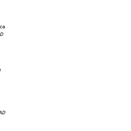
ica
D
e
AD