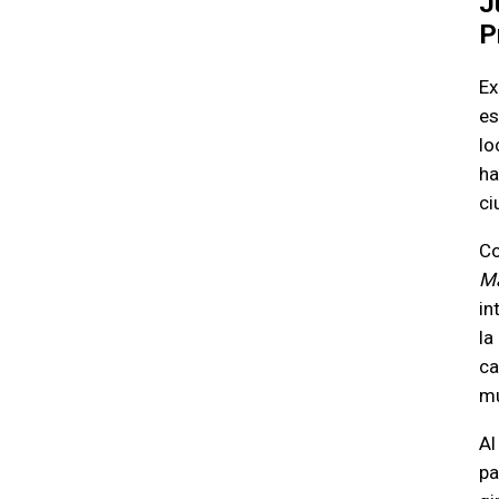
J
P
Ex
es
lo
ha
ci
Co
Ma
in
la
ca
mu
Al
pa